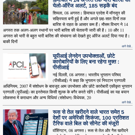
हिमाचल में 14 अगस्त तक भारी बारिश का
येलो-ऑरेंज अलर्ट, 185 सड़कें बंद
शिमला, 08 अगस्त। हिमाचल प्रदेश में मॉनसून की
सक्रियता बनी हुई है और अगले छह-सात दिनों तक
बारिश से राहत के आसार कम हैं। मौसम विभाग ने 14
अगस्त तक अलग-अलग स्थानों पर भारी बारिश की चेतावनी जारी की है। 10 और 11
अगस्त को भारी से बहुत भारी बारिश की संभावना को देखते हुए ऑरेंज अलर्ट दिया गया है।
बाकी दिनों
आगे देखे..
यूपीआई लेनदेन उपभोक्ताओं, छोटे
कारोबारियों के लिए बना रहेगा मुफ्त :
पीसीआई
नई दिल्ली, 08 अगस्त। भारतीय भुगतान परिषद
(पीसीआई) ने कहा कि भुगतान एवं निपटान प्रणाली
अधिनियम, 2007 में संशोधन के बावजूद आम उपभोक्ता और छोटे कारोबारी एकीकृत भुगतान
प्रणाली (यूपीआई) का इस्तेमाल किसी शुल्क के बगैर करते रहेंगे। पीसीआई का यह बयान
लोकसभा में कराधान और अन्य विधियां (संशोधन) विधेयक, 20
आगे देखे..
रूस से तेल खरीदने वाले भारत समेत 5
देशाें पर अमेरिकी शिकंजा, 100 प्रतिशत
टैरिफ वाले बिल को सीनेट की मंजूरी
वॉशिंगटन, 08 अगस्त। रूस से तेल और गैस खरीदने