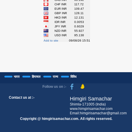
भारत
हिमाचल
राज्य
विविध
Follow us on :-
Contact us at :-
Himgiri Samachar
Shimla-171005 (India)
www.himgirisamachar.com
Email:himgirisamachar@gmail.com
Copyright @ himgirisamachar.com. All rights reserved.