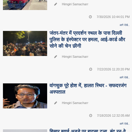
Himgiri Samacharr
7/30/2026 10:44:01 PM
आगे देखे..
जंतर-मंतर में प्रदर्शन स्थल के पास दिल्ली
पुलिस के इंस्पेक्टर पर हमला, आई-कार्ड और
सोने की चेन छीनी
Himgiri Samacharr
7/22/2026 11:20:20 PM
आगे देखे..
वांगचुक पूरे होश में, हालत स्थिर - सफदरजंग
अस्पताल
Himgiri Samacharr
7/18/2026 12:32:05 AM
आगे देखे..
हिसार हवाई अड्डे पर हादसा टला, बंद रन-वे