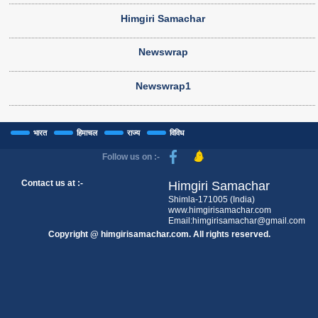
Himgiri Samachar
Newswrap
Newswrap1
भारत
हिमाचल
राज्य
विविध
Follow us on :-
Contact us at :-
Himgiri Samachar
Shimla-171005 (India)
www.himgirisamachar.com
Email:himgirisamachar@gmail.com
Copyright @ himgirisamachar.com. All rights reserved.