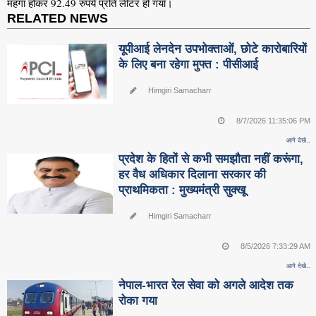
महंगा होकर 92.49 रुपये प्रति लीटर हो गया।
RELATED NEWS
यूपीआई लेनदेन उपभोक्ताओं, छोटे कारोबारियों
के लिए बना रहेगा मुफ्त : पीसीआई
Himgiri Samacharr
8/7/2026 11:35:06 PM
आगे देखे..
प्रदेश के हितों से कभी समझौता नहीं करूंगा,
हर वैध अधिकार दिलाना सरकार की
प्राथमिकता : मुख्यमंत्री सुक्खू
Himgiri Samacharr
8/5/2026 7:33:29 AM
आगे देखे..
नेपाल-भारत रेल सेवा को अगले आदेश तक
रोका गया