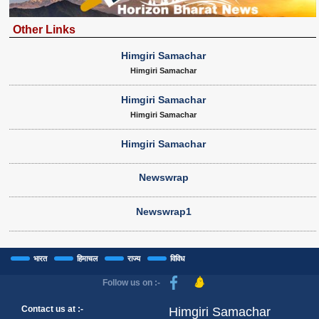
Other Links
Himgiri Samachar
Himgiri Samachar
Himgiri Samachar
Himgiri Samachar
Himgiri Samachar
Newswrap
Newswrap1
भारत
हिमाचल
राज्य
विविध
Follow us on :-
Contact us at :-
Himgiri Samachar