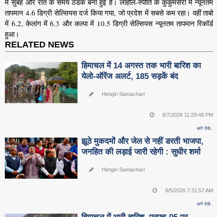
में सुबह और रात के समय ठंडक बनी हुई है। लाहौल-स्पीति के कुकुमसेरी में न्यूनतम
तापमान 4.6 डिग्री सेल्सियस दर्ज किया गया, जो प्रदेश में सबसे कम रहा। वहीं ताबो
में 6.2, केलांग में 6.3 और कल्पा में 10.5 डिग्री सेल्सियस न्यूनतम तापमान रिकॉर्ड
हुआ।
RELATED NEWS
हिमाचल में 14 अगस्त तक भारी बारिश का
येलो-ऑरेंज अलर्ट, 185 सड़कें बंद
Himgiri Samacharr
8/7/2026 11:29:48 PM
आगे देखे..
झूठे मुकदमों और जेल से नहीं डरती भाजपा,
जनहित की लड़ाई जारी रहेगी : सुधीर शर्मा
Himgiri Samacharr
8/5/2026 7:31:57 AM
आगे देखे..