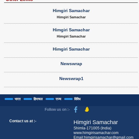
Himgiri Samachar
Himgiri Samachar
Himgiri Samachar
Himgiri Samachar
Himgiri Samachar
Newswrap
Newswrap1
भारत
हिमाचल
राज्य
विविध
Follow us on :-
Contact us at :-
Himgiri Samachar
Shimla-171005 (India)
www.himgirisamachar.com
Email:himgirisamachar@gmail.com