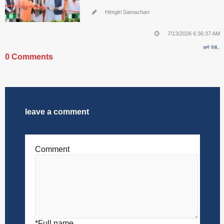
Himgiri Samacharr
7/13/2026 6:36:37 AM
आगे देखे..
0 Comments
leave a comment
Comment
*Full name