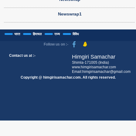
Newswrap1
भारत
हिमाचल
राज्य
विविध
Follow us on :-
Contact us at :-
Himgiri Samachar
Shimla-171005 (India)
www.himgirisamachar.com
Email:himgirisamachar@gmail.com
Copyright @ himgirisamachar.com. All rights reserved.