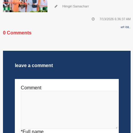
Himgiri Samacharr
7/13/2026 6:36:37 AM
आगे देखे..
0 Comments
leave a comment
Comment
*Full name