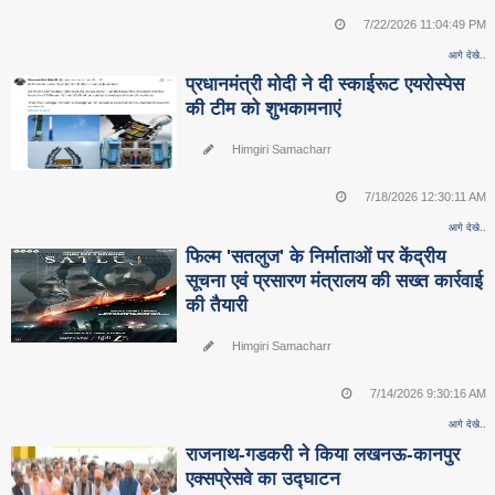
7/22/2026 11:04:49 PM
आगे देखे..
प्रधानमंत्री मोदी ने दी स्काईरूट एयरोस्पेस
की टीम को शुभकामनाएं
Himgiri Samacharr
7/18/2026 12:30:11 AM
आगे देखे..
फिल्म 'सतलुज' के निर्माताओं पर केंद्रीय
सूचना एवं प्रसारण मंत्रालय की सख्त कार्रवाई
की तैयारी
Himgiri Samacharr
7/14/2026 9:30:16 AM
आगे देखे..
राजनाथ-गडकरी ने किया लखनऊ-कानपुर
एक्सप्रेसवे का उद्घाटन