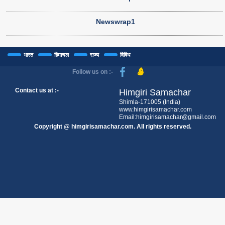
Newswrap1
भारत
हिमाचल
राज्य
विविध
Follow us on :-
Contact us at :-
Himgiri Samachar
Shimla-171005 (India)
www.himgirisamachar.com
Email:himgirisamachar@gmail.com
Copyright @ himgirisamachar.com. All rights reserved.