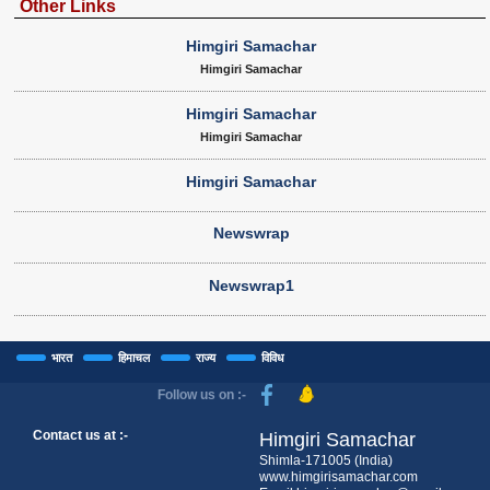
Other Links
Himgiri Samachar
Himgiri Samachar
Himgiri Samachar
Himgiri Samachar
Himgiri Samachar
Newswrap
Newswrap1
भारत
हिमाचल
राज्य
विविध
Follow us on :-
Contact us at :-
Himgiri Samachar
Shimla-171005 (India)
www.himgirisamachar.com