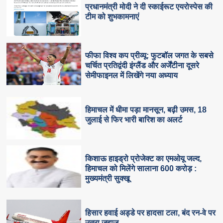
प्रधानमंत्री मोदी ने दी स्काईरूट एयरोस्पेस की
टीम को शुभकामनाएं
फीफा विश्व कप प्रीव्यू: फुटबॉल जगत के सबसे
चर्चित प्रतिद्वंदी इंग्लैंड और अर्जेंटीना दूसरे
सेमीफाइनल में लिखेंगे नया अध्याय
हिमाचल में धीमा पड़ा मानसून, बढ़ी उमस, 18
जुलाई से फिर भारी बारिश का अलर्ट
किशाऊ हाइड्रो प्रोजेक्ट का एमओयू जल्द,
हिमाचल को मिलेंगे सालाना 600 करोड़ :
मुख्यमंत्री सुक्खू
हिसार हवाई अड्डे पर हादसा टला, बंद रन-वे पर
उतरा जहाज