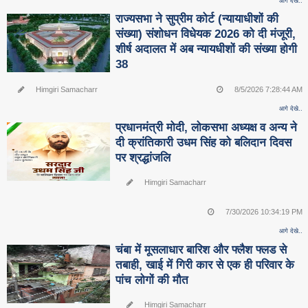
आगे देखे..
राज्यसभा ने सुप्रीम कोर्ट (न्यायाधीशों की
संख्या) संशोधन विधेयक 2026 को दी मंजूरी,
शीर्ष अदालत में अब न्यायधीशों की संख्या होगी
38
Himgiri Samacharr
8/5/2026 7:28:44 AM
आगे देखे..
प्रधानमंत्री मोदी, लोकसभा अध्यक्ष व अन्य ने
दी क्रांतिकारी उधम सिंह को बलिदान दिवस
पर श्रद्धांजलि
Himgiri Samacharr
7/30/2026 10:34:19 PM
आगे देखे..
चंबा में मूसलाधार बारिश और फ्लैश फ्लड से
तबाही, खाई में गिरी कार से एक ही परिवार के
पांच लोगों की मौत
Himgiri Samacharr