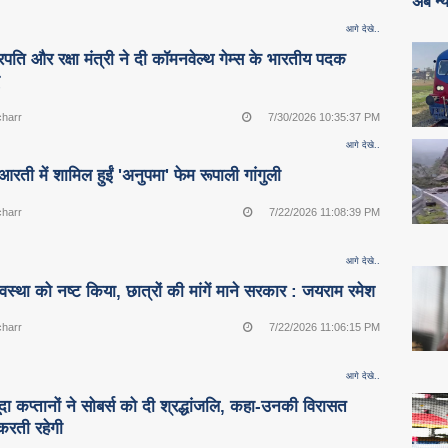
अब न्य
आगे देखे..
ट्रपति और रक्षा मंत्री ने दी कॉमनवेल्थ गेम्स के भारतीय पदक
ई
charr
7/30/2026 10:35:37 PM
आगे देखे..
ती में शामिल हुईं 'अनुपमा' फेम रूपाली गांगुली
charr
7/22/2026 11:08:39 PM
आगे देखे..
यवस्था को नष्ट किया, छात्रों की मांगें माने सरकार : जयराम रमेश
charr
7/22/2026 11:06:15 PM
आगे देखे..
ूदा कप्तानों ने सोबर्स को दी श्रद्धांजलि, कहा-उनकी विरासत
त करती रहेगी