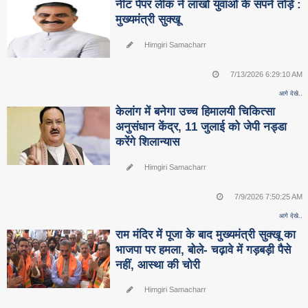
नीट पेपर लीक ने लाखों युवाओं के सपने तोड़े :
मुख्यमंत्री सुक्खू
Himgiri Samacharr
7/13/2026 6:29:10 AM
आगे देखे..
केलांग में बनेगा उच्च हिमालयी चिकित्सा
अनुसंधान केंद्र, 11 जुलाई को जेपी नड्डा
करेंगे शिलान्यास
Himgiri Samacharr
7/9/2026 7:50:25 AM
आगे देखे..
राम मंदिर में पूजा के बाद मुख्यमंत्री सुक्खू का
भाजपा पर हमला, बोले- चढ़ावे में गड़बड़ी पैसे
नहीं, आस्था की चोरी
Himgiri Samacharr