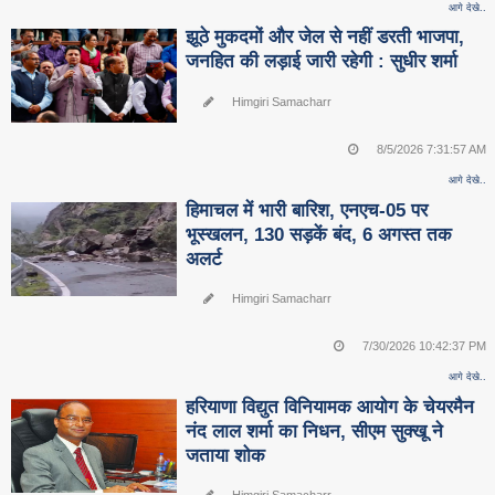
आगे देखे..
झूठे मुकदमों और जेल से नहीं डरती भाजपा,
जनहित की लड़ाई जारी रहेगी : सुधीर शर्मा
Himgiri Samacharr
8/5/2026 7:31:57 AM
आगे देखे..
हिमाचल में भारी बारिश, एनएच-05 पर
भूस्खलन, 130 सड़कें बंद, 6 अगस्त तक
अलर्ट
Himgiri Samacharr
7/30/2026 10:42:37 PM
आगे देखे..
हरियाणा विद्युत विनियामक आयोग के चेयरमैन
नंद लाल शर्मा का निधन, सीएम सुक्‍खू ने
जताया शोक