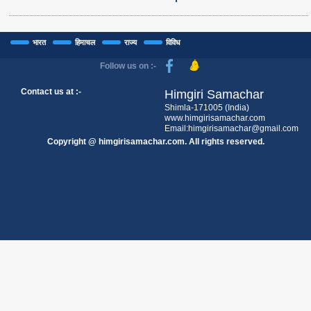
भारत
हिमाचल
राज्य
विविध
Follow us on :-
Contact us at :-
Himgiri Samachar
Shimla-171005 (India)
www.himgirisamachar.com
Email:himgirisamachar@gmail.com
Copyright @ himgirisamachar.com. All rights reserved.