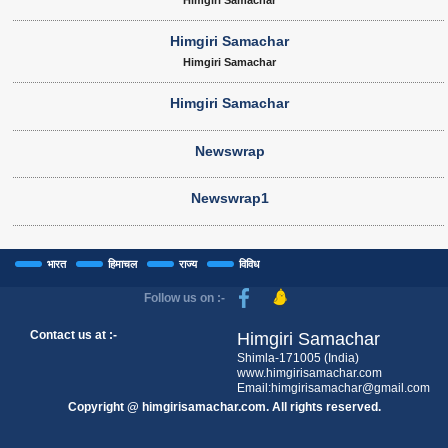
Himgiri Samachar
Himgiri Samachar
Himgiri Samachar
Himgiri Samachar
Newswrap
Newswrap1
भारत
हिमाचल
राज्य
विविध
Follow us on :-
Contact us at :-
Himgiri Samachar
Shimla-171005 (India)
www.himgirisamachar.com
Email:himgirisamachar@gmail.com
Copyright @ himgirisamachar.com. All rights reserved.