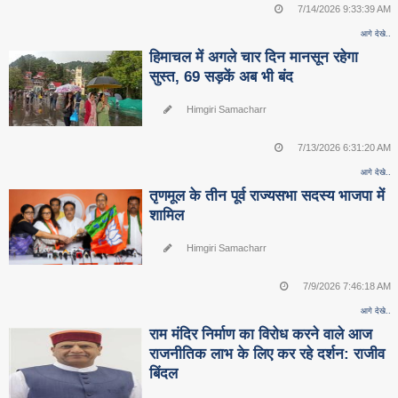
7/14/2026 9:33:39 AM
आगे देखे..
हिमाचल में अगले चार दिन मानसून रहेगा
सुस्त, 69 सड़कें अब भी बंद
Himgiri Samacharr
7/13/2026 6:31:20 AM
आगे देखे..
तृणमूल के तीन पूर्व राज्यसभा सदस्य भाजपा में
शामिल
Himgiri Samacharr
7/9/2026 7:46:18 AM
आगे देखे..
राम मंदिर निर्माण का विरोध करने वाले आज
राजनीतिक लाभ के लिए कर रहे दर्शन: राजीव
बिंदल