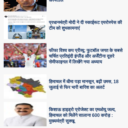
अस्पताल
प्रधानमंत्री मोदी ने दी स्काईरूट एयरोस्पेस की
टीम को शुभकामनाएं
फीफा विश्व कप प्रीव्यू: फुटबॉल जगत के सबसे
चर्चित प्रतिद्वंदी इंग्लैंड और अर्जेंटीना दूसरे
सेमीफाइनल में लिखेंगे नया अध्याय
हिमाचल में धीमा पड़ा मानसून, बढ़ी उमस, 18
जुलाई से फिर भारी बारिश का अलर्ट
किशाऊ हाइड्रो प्रोजेक्ट का एमओयू जल्द,
हिमाचल को मिलेंगे सालाना 600 करोड़ :
मुख्यमंत्री सुक्खू