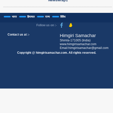
Newswrap1
भारत
हिमाचल
राज्य
विविध
Follow us on :-
Contact us at :-
Himgiri Samachar
Shimla-171005 (India)
www.himgirisamachar.com
Email:himgirisamachar@gmail.com
Copyright @ himgirisamachar.com. All rights reserved.