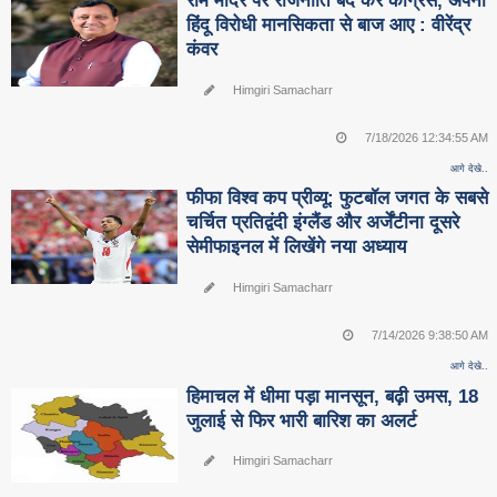
राम मंदिर पर राजनीति बंद करे कांग्रेस, अपनी
हिंदू विरोधी मानसिकता से बाज आए : वीरेंद्र
कंवर
Himgiri Samacharr
7/18/2026 12:34:55 AM
आगे देखे..
फीफा विश्व कप प्रीव्यू: फुटबॉल जगत के सबसे
चर्चित प्रतिद्वंदी इंग्लैंड और अर्जेंटीना दूसरे
सेमीफाइनल में लिखेंगे नया अध्याय
Himgiri Samacharr
7/14/2026 9:38:50 AM
आगे देखे..
हिमाचल में धीमा पड़ा मानसून, बढ़ी उमस, 18
जुलाई से फिर भारी बारिश का अलर्ट
Himgiri Samacharr