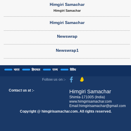
Himgiri Samachar
Himgiri Samachar
Himgiri Samachar
Newswrap
Newswrap1
भारत
हिमाचल
राज्य
विविध
Follow us on :-
Contact us at :-
Himgiri Samachar
Shimla-171005 (India)
www.himgirisamachar.com
Email:himgirisamachar@gmail.com
Copyright @ himgirisamachar.com. All rights reserved.