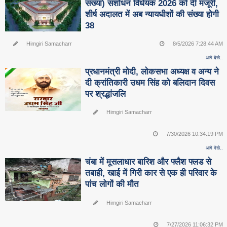
संख्या) संशोधन विधेयक 2026 को दी मंजूरी,
शीर्ष अदालत में अब न्यायधीशों की संख्या होगी
38
Himgiri Samacharr
8/5/2026 7:28:44 AM
आगे देखे..
प्रधानमंत्री मोदी, लोकसभा अध्यक्ष व अन्य ने
दी क्रांतिकारी उधम सिंह को बलिदान दिवस
पर श्रद्धांजलि
Himgiri Samacharr
7/30/2026 10:34:19 PM
आगे देखे..
चंबा में मूसलाधार बारिश और फ्लैश फ्लड से
तबाही, खाई में गिरी कार से एक ही परिवार के
पांच लोगों की मौत
Himgiri Samacharr
7/27/2026 11:06:32 PM