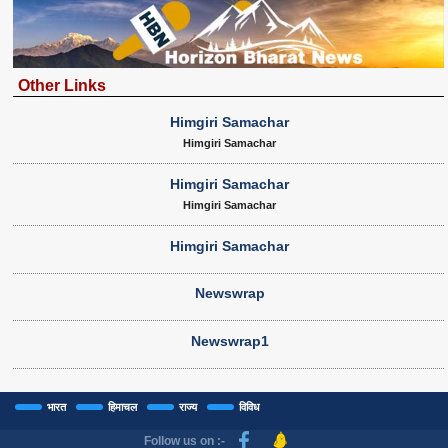
Other Links
Himgiri Samachar
Himgiri Samachar
Himgiri Samachar
Himgiri Samachar
Himgiri Samachar
Newswrap
Newswrap1
भारत
हिमाचल
राज्य
विविध
Follow us on :-